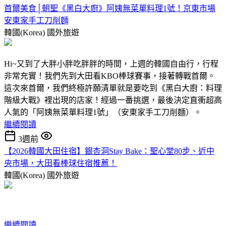
首爾美食│朝聖《黑白大廚》阿姨無菜單料理1號！京東市場
安東家手工刀削麵
韓國(Korea)
國外旅遊
Hi~又到了大胖小胖吃胖胖的時間，上週的韓國自由行，行程
非常充實！我們先到大田看KBO棒球賽事，接著轉戰首爾。
這次來首爾，我們終極許願清單就是要吃到《黑白大廚：料理
階級大戰》裡出現的店家！經過一番挑選，最後決定直衝超高
人氣的「阿姨無菜單料理1號」（安東家手工刀削麵）。
繼續閱讀
3週前
【2026韓國大田住宿】銀杏洞Stay Bake：聖心堂80步、近中
央市場，大田看棒球住宿推薦！
韓國(Korea)
國外旅遊
繼續閱讀