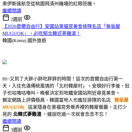
乘伊斯達航空從桃園飛清州機場的紅眼班機。
繼續閱讀
2週前
【2026首爾自由行】安國站景福宮美食排隊名店「無垢屋
MUGUOK」，必吃郁北韓式蔘雞湯！
韓國(Korea)
國外旅遊
Hi~又到了大胖小胖吃胖胖的時間！這次的首爾自由行第一
天，入住充滿傳統風情的「北村韓屋村」。安頓好行李後，肚
子也咕嚕咕嚕叫，晚餐決定到地鐵安國站附近尋覓美食。
鎖定網路上評價極高、韓國當地人也瘋狂排隊的名店
無垢屋
MUGUOK
這家隱身在景福宮旁巷弄裡的韓屋餐廳，主打少
見的
北韓式蔘雞湯
，據說吃過一次就會念念不忘！
繼續閱讀
3週前