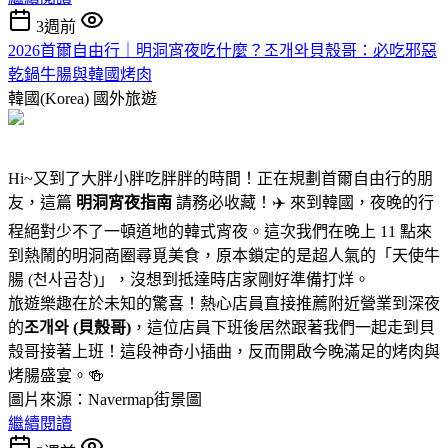
3週前
2026首爾自由行｜明洞宵夜吃什麼？조개와貝殼哥：必吃邪惡
乾鍋牛腸與韓國烤肉
韓國(Korea)
國外旅遊
Hi~又到了大胖小胖吃胖胖的時間！正在規劃首爾自由行的朋
友，這篇
明洞宵夜指南
請務必收藏！✈️ 來到韓國，夜晚的行
程絕對少不了一頓道地的韓式宵夜。這次我們在晚上 11 點來
到熱鬧的明洞商圈尋覓美食，原本鎖定的是超人氣的「天使牛
腸 (천사곱창)」，沒想到抵達時店家剛好準備打烊。
旅遊樂趣在於未知的驚喜！熱心店員直接推薦附近營業到深夜
的
조개와 (貝殼哥)
，這位店員下班後居然跟著我們一起走到貝
殼哥接著上班！這段神奇小插曲，反而開啟今晚滿足的烤肉與
烤腸盛宴。🍻
圖片來源：Navermap街景圖
繼續閱讀