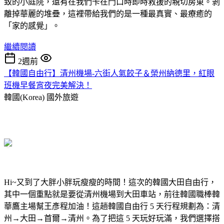
致的小庭院，還有在我們卡在門口時即時救援的親切房東。剝
離掉華麗的堆疊，這裡帶給我們的是一種最真實、最療癒的
「家的感覺」。
繼續閱讀
2週前
【韓國自由行】清州機場-六街人氣餃子＆榮州納德里，紅眼
班機早餐宵夜完美解決！
韓國(Korea)
國外旅遊
Hi~又到了大胖小胖玩瘦瘦的時間！這次的韓國大田自由行，
其中一個重點就是要從清州機場到大田車站，前往韓國職棒韓
華鷹主場幫王彥程加油！這趟韓國自由行 5 天行程規劃為：清
州→大田→首爾→清州。為了把這 5 天玩好玩滿，我們選擇搭