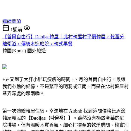
繼續閱讀
1週前
【首爾自由行】Daoljae韓屋｜北村韓屋村平價韓屋，乾溼分
離衛浴 x 傳統木造庭院 x 韓式早餐
韓國(Korea)
國外旅遊
Hi~又到了大胖小胖玩瘦瘦的時間，7 月的首爾自由行，最讓
我們心動的記憶，不是繁華的明洞或江南，而是在北村韓屋村
巷弄深處的那兩晚。
第一次體驗韓屋住宿，幸運地在 Airbnb 找到這間價格比周邊
韓屋親民的
【Daoljae（다올재）】
。雖然沒有極致奢華的庭
院排場，但有溫暖木質香氣、細心打掃至的乾淨房間、樸實別