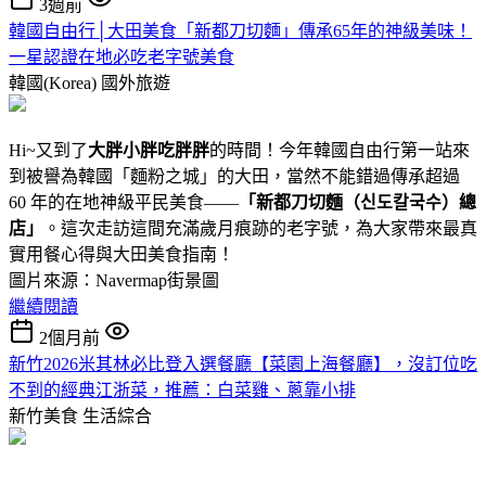
3週前
韓國自由行│大田美食「新都刀切麵」傳承65年的神級美味！
一星認證在地必吃老字號美食
韓國(Korea)
國外旅遊
Hi~又到了
大胖小胖吃胖胖
的時間！今年韓國自由行第一站來
到被譽為韓國「麵粉之城」的大田，當然不能錯過傳承超過
60 年的在地神級平民美食——
「新都刀切麵（신도칼국수）總
店」
。這次走訪這間充滿歲月痕跡的老字號，為大家帶來最真
實用餐心得與大田美食指南！
圖片來源：Navermap街景圖
繼續閱讀
2個月前
新竹2026米其林必比登入選餐廳【菜園上海餐廳】，沒訂位吃
不到的經典江浙菜，推薦：白菜雞、蔥靠小排
新竹美食
生活綜合