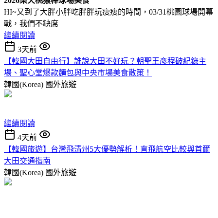
2026樂天桃猿棒球場美食
HI~又到了大胖小胖吃胖胖玩瘦瘦的時間，03/31桃園球場開幕
戰，我們不缺席
繼續閱讀
3天前
【韓國大田自由行】誰說大田不好玩？朝聖王彥程破紀錄主
場、聖心堂爆款麵包與中央市場美食散策！
韓國(Korea)
國外旅遊
繼續閱讀
4天前
【韓國旅遊】台灣飛清州5大優勢解析！直飛航空比較與首爾
大田交通指南
韓國(Korea)
國外旅遊