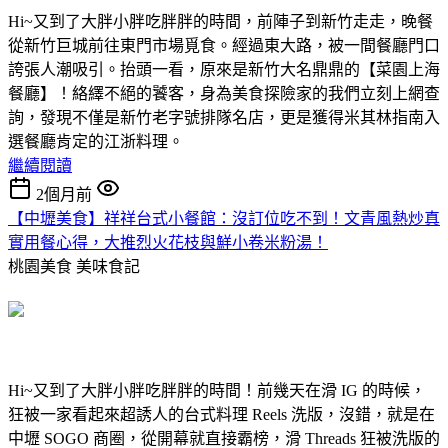
Hi~又到了大胖小胖吃胖胖的時間，前陣子到新竹走走，晚餐
從新竹巨城前往東門市場覓食。經過東大路，被一間餐廳門口
誇張人潮吸引。抬頭一看，原來是新竹大名鼎鼎的【菜園上海
餐廳】！絡繹不絕的饕客，身為美食探險家的我們立刻上網查
詢，發現不僅是新竹老字號排隊名店，更是獲得米其林指南入
選餐廳肯定的江浙料理。
繼續閱讀
2個月前
【中壢美食】祥祥台式小餐館：沒訂位吃不到！文青風熱炒真
實用餐心得，大推烈火花枝與鮮小卷米粉湯！
桃園美食
美味食記
Hi~又到了大胖小胖吃胖胖的時間！前幾天在滑 IG 的時候，
狂被一家看起來超誘人的台式料理 Reels 洗版，沒錯，就是在
中壢 SOGO 商圈，從開幕就直接霸榜，滑 Threads 狂被洗版的